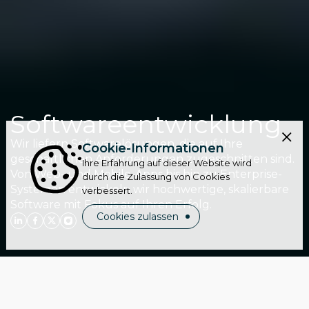
Softwareentwicklung
Wir liefern Softwarelösungen, die auf Ihre
Cookie-Informationen
geschäftlichen Anforderungen zugeschnitten sind.
Ihre Erfahrung auf dieser Website wird
Von Web- und Mobile-Apps bis hin zu Enterprise-
durch die Zulassung von Cookies
Systemen entwickeln wir hochwertige, skalierbare
verbessert.
Software mit Fokus auf Ihren Erfolg.
Cookies zulassen
Team aus
erfahrenen
Ingenieuren