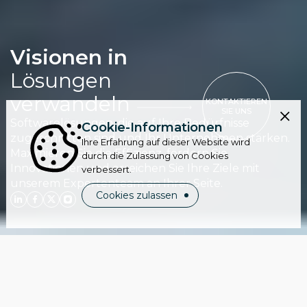
Visionen in
Lösungen
verwandeln
KONTAKTIEREN
SIE UNS
Softwarelösungen, die auf Ihre Bedürfnisse
Cookie-Informationen
zugeschnitten sind und Ihr Unternehmen stärken.
Ihre Erfahrung auf dieser Website wird
Maximieren Sie die Effizienz, fördern Sie
durch die Zulassung von Cookies
Innovationen und erreichen Sie Ihre Ziele mit
verbessert.
unserem Expertenteam an Ihrer Seite.
Cookies zulassen
Wer wir sind
FlexMade ist ein etabliertes, globales